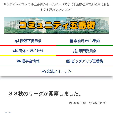
サンライトパストラル五番街のホームページです（千葉県松戸市新松戸にある
８０８戸のマンション）
階段下掲示板
集会所WEB予約
団体・ｸﾗﾌﾞｻｰｸﾙ
専門委員会
理事会情報
ピックアップ五番街
交流フォーラム
３Ｓ秋のリーグが開幕しました。
2006.10.01
2021.11.30