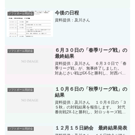
今後の日程
ソフトボール同好会
資料提供：及川さん
６月３０日の「春季リーグ戦」の
ソフトボール同好会
最終結果
資料提供：及川さん ６月３０日で「春
季リーグ戦」が、無事終了しました。
対あじさい戦は6X-5と勝利し、対西パー
ク戦は2X－1と敗戦でした。 これで通
算２勝５敗となり、同率４位でした。日
程表と勝敗表180701-1ダウンロード公式
１０月６日の「秋季リーグ戦」の
ソフトボール同好会
試合結果...
結果
資料提供：及川さん １０月６日の「３
Ｓ秋」の対戦結果を報告します。 対弐
番街戦2X-1と勝利し、対ロッキーズ戦は
10-0と敗れました。 これで通算成績4勝
1敗となりました。 なお、10月13日(土)
に予定していた試合は、11月3日(土)予...
１２月１５日納会 最終結果発表
ソフトボール同好会