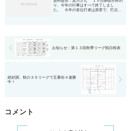
資料提供：及川さん １５日納会が終わ
り、今年の行事はすべて終了しまし
た。 今年の首位打者は原君で、打点と
ホームラン王はタツノリ君でした。 ま
た、監督賞は「３Ｓ秋の優勝時の活躍よ
り」武夫君に、会長賞は、３Ｓリーグの
最年長バッテリーの伊藤、穂...
お知らせ：第１３回秋季リーグ戦日程表
絶好調、秋の３Ｓリーグで五番街４連勝
中！
コメント