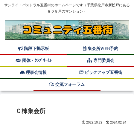
サンライトパストラル五番街のホームページです（千葉県松戸市新松戸にある
８０８戸のマンション）
階段下掲示板
集会所WEB予約
団体・ｸﾗﾌﾞｻｰｸﾙ
専門委員会
理事会情報
ピックアップ五番街
交流フォーラム
Ｃ棟集会所
2022.10.29
2024.02.24