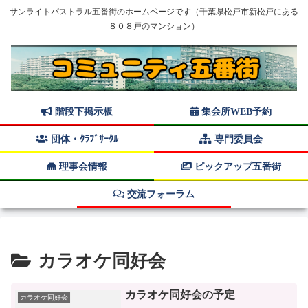
サンライトパストラル五番街のホームページです（千葉県松戸市新松戸にある
８０８戸のマンション）
階段下掲示板
集会所WEB予約
団体・ｸﾗﾌﾞｻｰｸﾙ
専門委員会
理事会情報
ピックアップ五番街
交流フォーラム
カラオケ同好会
カラオケ同好会の予定
カラオケ同好会