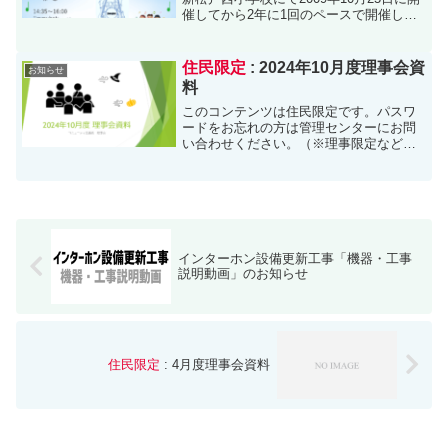
催してから2年に1回のペースで開催して
まいりました。（コロナ禍で2021年度は
中止）今年度は、来る11月9日(日)に新松
戸市民センター2階ホールにて第８回を
住民限定
: 2024年10月度理事会資
お知らせ
開...
料
このコンテンツは住民限定です。パスワ
ードをお忘れの方は管理センターにお問
い合わせください。（※理事限定など、
更に限定されたものは担当者専用のパス
ワードの為、閲覧できません）
インターホン設備更新工事「機器・工事
説明動画」のお知らせ
住民限定
: 4月度理事会資料