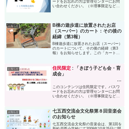
ードをお忘れの方は管理センターにお問
い合わせください。（※理事限定など、
更に限定されたものは担当者専用のパス
ワードの為、閲覧できません）
B棟の遊歩道に放置されたお店
お知らせ
（スーパー）のカート：その後の
経緯（第3報）
B棟遊歩道に放置されたお店（スーパー）
のカートについて、その後の経緯（第3
報）をお知らせします。この「カートの
放置」は外部の方の行為とも考えられ、
可能性のある共同住宅の管理者の方に
「適切な対応」をお願いしたところ、現
住民限定
: 「きぼう子ども会・育
お知らせ
在（8月19日）までに、...
成会」
このコンテンツは住民限定です。パスワ
☆
ードをお忘れの方は管理センターにお問
い合わせください。（※理事限定など、
児童・保護者の登録のお願
更に限定されたものは担当者専用のパス
い
ワードの為、閲覧できません）
☆こども応
七五西交流会文化祭第８回音楽会
お知らせ
援団への参加のお願い
のお知らせ
七五西交流会文化祭の音楽会は、第1回を
新松戸西小学校にて2009年10月25日に開