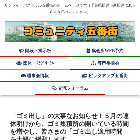
サンライトパストラル五番街のホームページです（千葉県松戸市新松戸にある
８０８戸のマンション）
階段下掲示板
集会所WEB予約
団体・ｸﾗﾌﾞｻｰｸﾙ
専門委員会
理事会情報
ピックアップ五番街
交流フォーラム
「ゴミ出し」の大事なお知らせ！５月の連
休明けから、ゴミ集積所の開いている時間
を増やし、皆さまの「ゴミ出し適用時間」
を大幅に緩和します