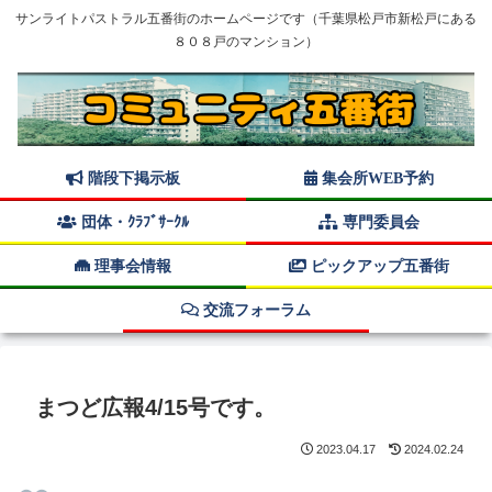
サンライトパストラル五番街のホームページです（千葉県松戸市新松戸にある
８０８戸のマンション）
階段下掲示板
集会所WEB予約
団体・ｸﾗﾌﾞｻｰｸﾙ
専門委員会
理事会情報
ピックアップ五番街
交流フォーラム
まつど広報4/15号です。
2023.04.17
2024.02.24