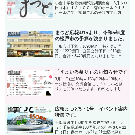
小金中学校吹奏楽部定期演奏会 3月３０
日（木）１３：００ 森のホール２１大
ホールにて「家庭ごみの分け方出し方・
地区割表」を３月１５日から配布しま
す。全戸配布は行わず、新聞折り込み・
支所などで配布します。3/1-3/7日は春季
火災予防運動期間...
まつど広報4/15より、令和5年度
地域活動
の松戸市の予算が決まりました。
一般会計予算：1693億円、特別会計予
算：1222億円、企業会計予算：513億
円、合計：3429億円となりました。市民
一人当たりの予算額（一般会計）は、34
万円です。2023年松戸花火大会が予定さ
れており、6780万円の予算が計上されて
「すまいる祭り」のお知らせです
地域活動
いま...
3月11日(土)10時～15時(12時～13時ステ
ージ転換)、交流会館にて「すまいる祭
り」を開催いたします。内容としまして
はいつもすまいるご利用いただいており
ます利用者による発表、お子さま対象の
縁日を行います。お時間ありましたら、
是非ご観覧...
広報まつど5・1号 イベント案内
地域活動
特集です。
千葉県誕生150周年を松戸で祝いましょ
う！千葉県誕生150周年記念行事を6月11
日（日）森のホール21と21世紀の森と広