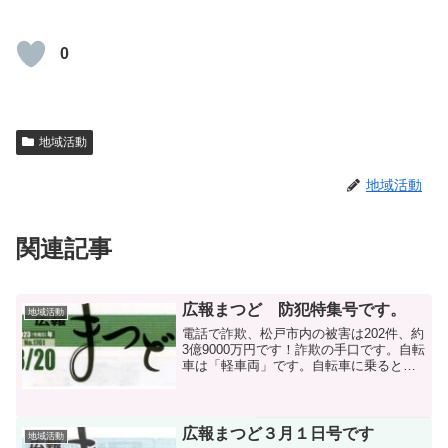
0
地域活動
地域活動
関連記事
広報まつど 防犯特集号です。
地域活動
電話で詐欺、松戸市内の被害は202件、約
3億9000万円です！詐欺の手口です。自転
車は「軽車両」です。自転車に乗るとき
はヘルメットの着用を自転車保険への加
入はお済みですか？令和4年7月1日から千
葉県内で自転車に乗る場合には自転車損
害保険等へ...
広報まつど３月１日号です
地域活動