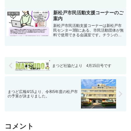
場で行います。森と遊び森を知る日・オ
ープンフォレストin松戸（5月13日ー21
日） 普段は入ることのできない松戸の
新松戸市民活動支援コーナーのご
地域活動
「小さ...
案内
新松戸市民活動支援コーナーは新松戸市
民センター3階にある、市民活動団体が無
料で使用できる会議室です。チラシの印
刷も行うことが出来ます（有料、1枚0.3
円）利用できる団体：まつど市民活動サ
ポートセンターに届け出をしている団体
利用登録：利用には...
まつど社協だより 4月15日号です
まつど広報4/15より、令和5年度の松戸市
の予算が決まりました。
コメント