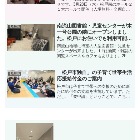
せです。3月28日（木）松戸森のホール２
１大ホールで開催（入場無料・全席自
由）です。全日本吹奏楽コンクールで銀
賞を受賞したレベルの高い演奏をお楽し
みください。ドキュメント_2024-02-
南流山図書館・児童センターが木
地域活動
19_12123...
一号公園の隣にオープンしまし
た。松戸にお住いでも利用可能で
す。
南流山地域に待望の大型図書館・児童セ
ンターが出来ました。１Fは新聞・雑誌の
閲覧スペースやカフェもあります。2Fの
ゆうぎ室は未就学児とその保護者が一緒
に遊ぶための部屋です。図書館は本の閲
覧席はありますが、学習席は無いので多
「松戸市独自」の子育て世帯生活
地域活動
目的ラウンジを使用す...
応援給付金のご案内
松戸市は子育て世帯への支援のために新
たに給付金の支給を実施しています。た
だし、「要申請」ということで、こちら
から申請しなければ支給はされませんの
でご注意ください。条件について詳しく
は、コールセンター（0120-272-707）で
丁寧に対応し...