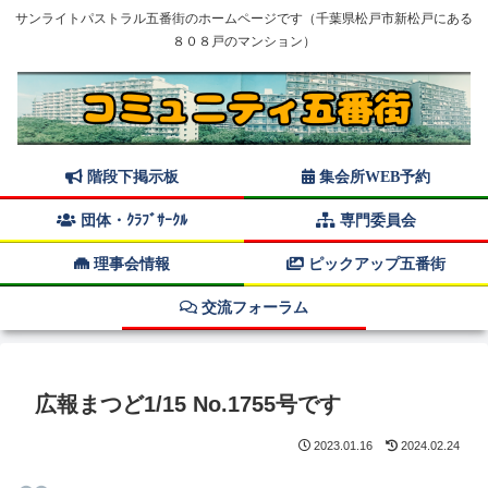
サンライトパストラル五番街のホームページです（千葉県松戸市新松戸にある
８０８戸のマンション）
階段下掲示板
集会所WEB予約
団体・ｸﾗﾌﾞｻｰｸﾙ
専門委員会
理事会情報
ピックアップ五番街
交流フォーラム
広報まつど1/15 No.1755号です
2023.01.16
2024.02.24