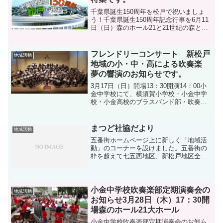
千葉県誕生150周年を松戸で祝いましょ
う！千葉県誕生150周年記念行事を6月11
日（日）森のホール21と21世紀の森と広
場で行います。森と遊び森を知る日・オ
ープンフォレストin松戸（5月13日ー21
日） 普段は入ることのできない松戸の
フレンドリーコンサート 新松戸
地域活動
「小さ...
地域の小・中・高による吹奏楽
夢の響演のお知らせです。
3月17日（日）開場13：30開演14：00小
金中学校にて、横須賀小学校・小金中学
校・小金高校のブラスバンド部・吹奏楽
部の3校合同演奏会が行われます。入場無
料・全席自由、スリッパ等の室内履きの
ご持参をお願い致します。小金高校吹奏
まつど社協だより
地域活動
楽部の演奏で...
五番街ホームページ上に新しく「地域活
動」のコーナーを設けました。五番街の
枠を超えて七五西地区、新松戸地区全体
を対象に様々な活動が行われています。
普段なかなか気が付かないそれらの活動
を、HP上にて随時ご紹介いたします。今
回は、松戸市社会福祉協...
小金中学校吹奏楽部定期演奏会の
地域活動
お知らせ3月28日（木）17：30開
場森のホール21大ホール
小金中学校吹奏楽部定期演奏会のお知ら