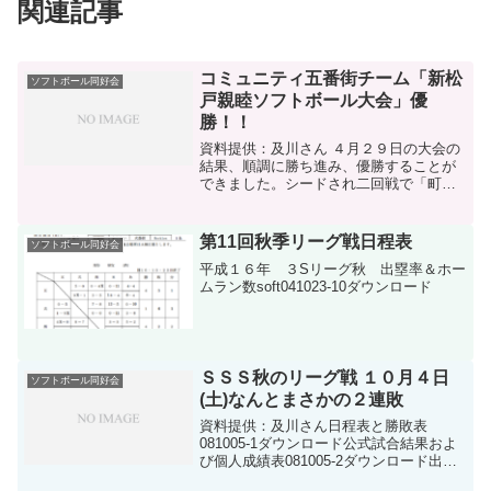
関連記事
コミュニティ五番街チーム「新松
ソフトボール同好会
戸親睦ソフトボール大会」優
勝！！
資料提供：及川さん ４月２９日の大会の
結果、順調に勝ち進み、優勝することが
できました。シードされ二回戦で「町会
連合会」と対戦して、９Ｘー１と完勝し
ました。準決勝は「七丁目」と対戦し、
先制点を取られたものの即逆転し、１０
第11回秋季リーグ戦日程表
ソフトボール同好会
Ｘー４と快勝でした。決...
平成１６年 ３Sリーグ秋 出塁率＆ホー
ムラン数soft041023-10ダウンロード
ＳＳＳ秋のリーグ戦 １０月４日
ソフトボール同好会
(土)なんとまさかの２連敗
資料提供：及川さん日程表と勝敗表
081005-1ダウンロード公式試合結果およ
び個人成績表081005-2ダウンロード出塁
率表081005-3ダウンロード