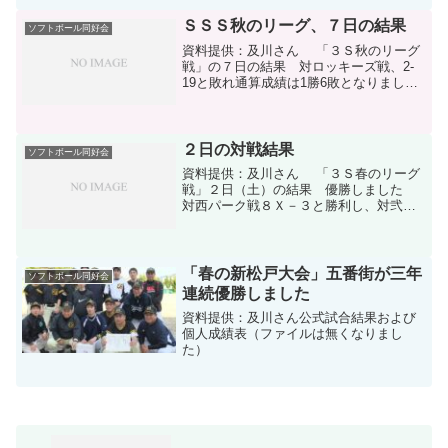
ＳＳＳ秋のリーグ、７日の結果
ソフトボール同好会
資料提供：及川さん 「３Ｓ秋のリーグ
戦」の７日の結果 対ロッキーズ戦、2-
19と敗れ通算成績は1勝6敗となりまし
た。日程表と勝敗表151108-1ダウンロー
ド公式試合結果および個人成績表151108-
2ダウンロード出塁率表151108-3...
２日の対戦結果
ソフトボール同好会
資料提供：及川さん 「３Ｓ春のリーグ
戦」２日（土）の結果 優勝しました
対西パーク戦８Ｘ－３と勝利し、対弐番
街戦４-４の引き分けで、 通算成績５勝
２敗１分けとなり、平成２４年春以来の
リーグ戦久しぶりの優勝でした。日程表
と勝敗表160703...
「春の新松戸大会」五番街が三年
ソフトボール同好会
連続優勝しました
資料提供：及川さん公式試合結果および
個人成績表（ファイルは無くなりまし
た）