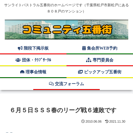
サンライトパストラル五番街のホームページです（千葉県松戸市新松戸にある
８０８戸のマンション）
階段下掲示板
集会所WEB予約
団体・ｸﾗﾌﾞｻｰｸﾙ
専門委員会
理事会情報
ピックアップ五番街
交流フォーラム
６月５日ＳＳＳ春のリーグ戦６連敗です
2010.06.06
2021.11.30