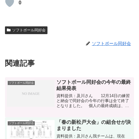
0
ソフトボール同好会
ソフトボール同好会
関連記事
ソフトボール同好会の今年の最終
ソフトボール同好会
結果発表
資料提供：及川さん 12月14日の練習
と納会で同好会の今年の行事は全て終了
となりました。 個人の最終成績は、二
年ぶりにタツノリ選手が三冠王となりま
した。 打撃部門二番手は、若手選手を
抑えて友松会長がなりました（驚きの監
「春の新松戸大会」の組合せが決
ソフトボール同好会
督賞）。公式試合結果...
まりました
資料提供：及川さん我チームは、現在