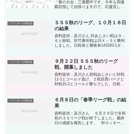
「春の大会」三連覇中です。今年も四連
覇目指して頑張りますので、応援宜しく
お願いします。
ＳＳＳ秋のリーグ、１０月１８日
ソフトボール同好会
の結果
資料提供：及川さん 対あじさい戦は９－
６と敗戦、対弐番街戦は15Ｘ－５と勝利
しました。日程表と勝敗表141020-1ダウ
ンロード公式試合結果および個人成績表
141020-2ダウンロード出塁率表141020-3
ダウンロード
９月２２日 ＳＳＳ秋のリーグ
ソフトボール同好会
戦、開幕しました
資料提供：及川さん初戦あじさいと対戦
11-1とコールド負け、２戦目西パークと
対戦15-2とコールド勝ちでした。日程表
と勝敗表120923-1ダウンロード公式試合
結果および個人成績表120923-2ダウンロ
ード出塁率表120923-3ダウンロ...
６月８日の「春季リーグ戦」の結
ソフトボール同好会
果
資料提供：及川さん ６月２９日で令和
初の３Ｓリーグ戦が終了しました。最終
日の成績を報告します。 対ロッキーズ
戦は１６-３、対あじさい戦は１７-１３の
二連敗で、結果、通算成績は１勝６敗１