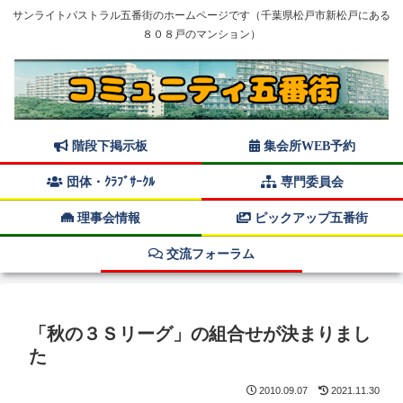
サンライトパストラル五番街のホームページです（千葉県松戸市新松戸にある
８０８戸のマンション）
階段下掲示板
集会所WEB予約
団体・ｸﾗﾌﾞｻｰｸﾙ
専門委員会
理事会情報
ピックアップ五番街
交流フォーラム
「秋の３Ｓリーグ」の組合せが決まりまし
た
2010.09.07
2021.11.30