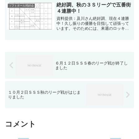
分で５位でした。日程表と勝敗表-4ダウ
絶好調、秋の３Ｓリーグで五番街
ソフトボール同好会
ンロード公式試合...
４連勝中！
資料提供：及川さん絶好調、現在４連勝
中！久し振りの優勝を目指して頑張って
います。そのためには、来週のロッキー
ズ戦が山場です。皆さんの、ご声援も、
よろしくお願いいたします。秋季リーグ
勝敗表秋季リーグ戦出塁率表061022-02ダ
ウンロード公式...
６月１２日ＳＳＳ春のリーグ戦が終了し
ました
１０月２日ＳＳＳ秋のリーグ戦がはじま
りました
コメント