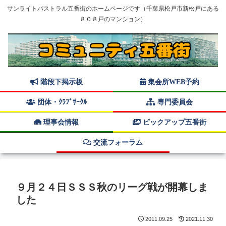
サンライトパストラル五番街のホームページです（千葉県松戸市新松戸にある
８０８戸のマンション）
階段下掲示板
集会所WEB予約
団体・ｸﾗﾌﾞｻｰｸﾙ
専門委員会
理事会情報
ピックアップ五番街
交流フォーラム
９月２４日ＳＳＳ秋のリーグ戦が開幕しま
した
2011.09.25
2021.11.30