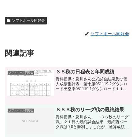
ソフトボール同好会
ソフトボール同好会
関連記事
３Ｓ秋の日程表と年間成績
ソフトボール同好会
資料提供：及川さん公式試合結果及び個
人成績集計表 第十版051119-2ダウンロ
ード出塁率051119-1ダウンロード１１月
１９日の試合で、残念ながら今シーズン
の負け越しが決定しました。なお、この
結果で最終戦を待たずにロッキーズの初
優勝が決...
ＳＳＳ秋のリーグ戦の最終結果
ソフトボール同好会
資料提供：及川さん 「３Ｓ秋のリーグ
戦」２１日の最終試合結果 最終西パー
ク戦は9-0と勝利しましたが、通算成績２
勝６敗で５位でした。日程表と勝敗表
151123-1ダウンロード公式試合結果およ