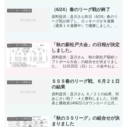
び個人成績表151123-2ダウンロード出塁
率表...
（6/24）春のリーグ戦が終了
ソフトボール同好会
資料提供：及川さん昨日（6/24）春のリ
ーグ戦が終了し、ロッキーズが８連勝
（通算１６連勝中）で優勝しました。五
番街は、３勝５敗で３位でした。今回
は、メンバー集めに苦労したリーグでし
た。そんな中、新入会員が加入いたしま
して、早速２試合に参加し...
「秋の新松戸大会」の日程が決定
ソフトボール同好会
しました。
資料提供：及川さん 秋の新松戸親睦ソ
フトボール大会」の組合せが決まりまし
た。 11月25日（日）に、小金中および
西小を使用して開催されます。
ＳＳＳ春のリーグ戦、６月２１日
ソフトボール同好会
の結果
資料提供：及川さん ６／２１の結果、対
あじさい戦７－４と勝利しました。日程
表と勝敗表140622-1ダウンロード公式試
合結果および個人成績表140622-2ダウン
ロード出塁率表140622-3ダウンロード
「秋の３Ｓリーグ」の組合せが決
ソフトボール同好会
まりました