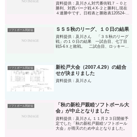
資料提供：及川さん対弐番街戦７－０と
勝利、対西パーク戦４X-２と勝利し現在
４連勝中です。日程表と勝敗表120524-1
ダウンロード公式試合結果および個人成
績表120524-2ダウンロード出塁率表
120524-3ダウンロード
ＳＳＳ秋のリーグ、１０日の結果
ソフトボール同好会
資料提供：及川さん 「３Ｓ秋のリーグ
戦」の１０日の結果 一試合目、七丁目
戦5-6Ｘと敗戦。 二試合目、ロッキーズ
戦7-12Ｘと二連敗し、通算成績1勝3敗と
なりました。日程表と勝敗表151011-1ダ
ウンロード公式試合結果および個人成績
表1...
新松戸大会（2007.4.29）の組合
ソフトボール同好会
せが決まりました
資料提供：及川さん
「秋の新松戸親睦ソフトボール大
ソフトボール同好会
会」が中止となりました
資料提供：及川さん １１月２３日開催予
定でした「秋の新松戸親睦ソフトボール
大会」が雨天のため中止となりました。