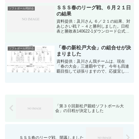
ＳＳＳ春のリーグ戦、６月２１日
ソフトボール同好会
の結果
資料提供：及川さん ６／２１の結果、対
あじさい戦７－４と勝利しました。日程
表と勝敗表140622-1ダウンロード公式試
合結果および個人成績表140622-2ダウン
ロード出塁率表140622-3ダウンロード
「春の新松戸大会」の組合せが決
ソフトボール同好会
まりました
資料提供：及川さん我チームは、現在
「春の大会」三連覇中です。今年も四連
覇目指して頑張りますので、応援宜しく
お願いします。
「第３０回新松戸親睦ソフトボール大
会」の日程が決定しました
ＳＳＳ春のリーグ戦、開幕しました