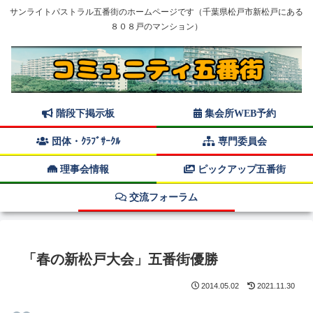
サンライトパストラル五番街のホームページです（千葉県松戸市新松戸にある
８０８戸のマンション）
階段下掲示板
集会所WEB予約
団体・ｸﾗﾌﾞｻｰｸﾙ
専門委員会
理事会情報
ピックアップ五番街
交流フォーラム
「春の新松戸大会」五番街優勝
2014.05.02
2021.11.30