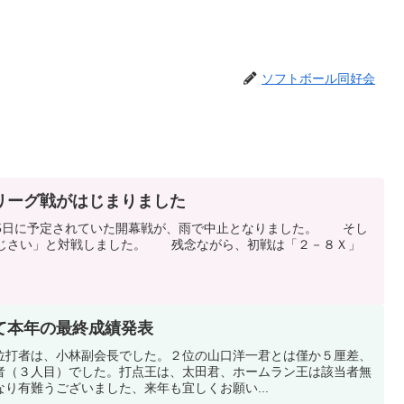
ソフトボール同好会
リーグ戦がはじまりました
5日に予定されていた開幕戦が、雨で中止となりました。 そし
あじさい」と対戦しました。 残念ながら、初戦は「２－８Ｘ」
）にて本年の最終成績発表
位打者は、小林副会長でした。２位の山口洋一君とは僅か５厘差、
者（３人目）でした。打点王は、太田君、ホームラン王は該当者無
り有難うございました、来年も宜しくお願い...