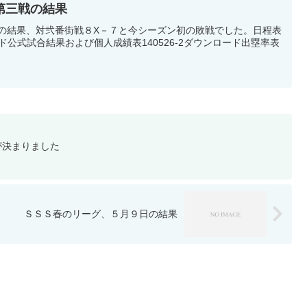
第三戦の結果
４の結果、対弐番街戦８X－７と今シーズン初の敗戦でした。日程表
ロード公式試合結果および個人成績表140526-2ダウンロード出塁率表
が決まりました
ＳＳＳ春のリーグ、５月９日の結果