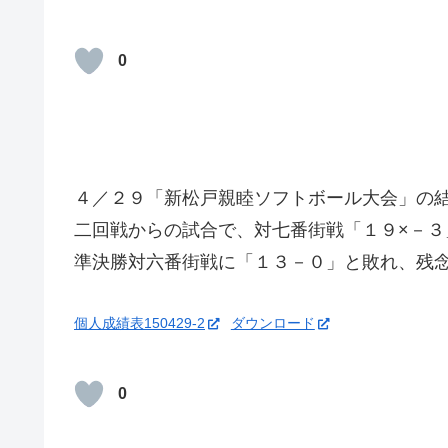
0
４／２９「新松戸親睦ソフトボール大会」の
二回戦からの試合で、対七番街戦「１９×－３
準決勝対六番街戦に「１３－０」と敗れ、残
個人成績表150429-2
ダウンロード
0