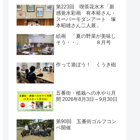
第223回 喫茶花水木「新
感覚水彩画 有本裕さん・
スーパーモダンアート 塚
本昭雄さん二人展」
絵画 「夏の野菜が美味し
そう・・」 ８月号
作って遊ぼう！ くうき砲
五番街・植栽への水やり月
間 2026年8月3日～9月30日
第90回 五番街ゴルフコン
ペ開催