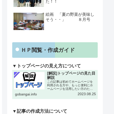
た！！
絵画 「夏の野菜が美味し
そう・・」 ８月号
ＨＰ閲覧・作成ガイド
▼トップページの見え方について
[解説]トップページの見た目
解説
この記事は初めてホームページを
利用される方や、もっと便利にホ
ームページを活用したい方のため
にトップページの各所について改
2023.08.25
gobangai.info
めて解説した記事となります。改
めて確認することで今まで利用し
ていなかった機能にも気がつける
とおもいます。下記画像に割り
振…
▼記事の作成方法について