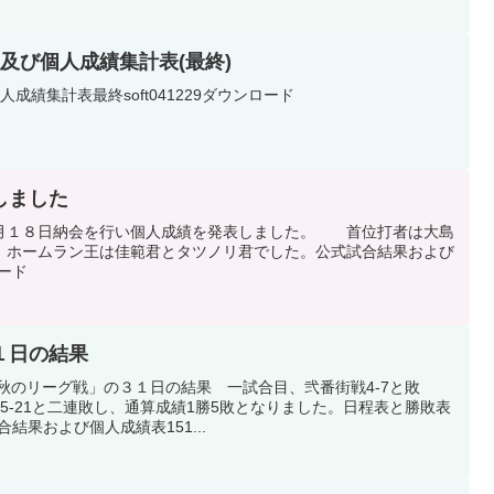
及び個人成績集計表(最終)
成績集計表最終soft041229ダウンロード
しました
月１８日納会を行い個人成績を発表しました。 首位打者は大島
、ホームラン王は佳範君とタツノリ君でした。公式試合結果および
ロード
１日の結果
秋のリーグ戦」の３１日の結果 一試合目、弐番街戦4-7と敗
5-21と二連敗し、通算成績1勝5敗となりました。日程表と勝敗表
合結果および個人成績表151...