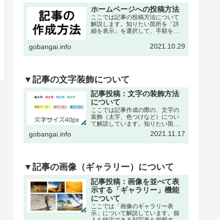
ホームページへの投稿方法
ここでは記事の投稿方法について
解説します。知りたい箇所を「詳
細を表示」を選択して、手順を確
認して下さい。※記事の作成は、
各々の委員会・団体・クラブサー
2021.10.29
gobangai.info
クル・理事会などが作成可能で
す。それぞれに記事作成の為の
「ユーザー名」と「パスワード」
を発…
▼記事の文字装飾について
記事投稿：文字の装飾方法
について
ここでは記事作成の際の、文字の
装飾（太字、色つけなど）につい
て解説しています。知りたい箇所
を「詳細を表示」を選択して、手
2021.11.17
gobangai.info
順を確認して下さい。※記事の作
成・編集などの基本操作は下記の
記事をご参考下さい。文字を「色
付き、太字」にするここでは書
い…
▼記事の画像（ギャラリー）について
記事投稿：画像を並べて表
示する「ギャラリー」機能
について
ここでは「画像のギャラリー表
示」について解説しています。個
人を特定できる顔写真を掲載する