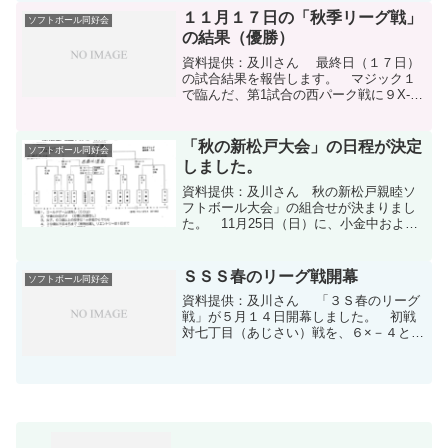
ダウンロード
１１月１７日の「秋季リーグ戦」
ソフトボール同好会
の結果（優勝）
資料提供：及川さん 最終日（１７日）
の試合結果を報告します。 マジック１
で臨んだ、第1試合の西パーク戦に９X-６
と勝利し、昨年の「春のリーグ戦」以来
の優勝となりました。 最終戦の弐番街
戦は２X-１と敗れ、最終成績は６勝２敗
「秋の新松戸大会」の日程が決定
ソフトボール同好会
でした。 個人賞...
しました。
資料提供：及川さん 秋の新松戸親睦ソ
フトボール大会」の組合せが決まりまし
た。 11月25日（日）に、小金中および
西小を使用して開催されます。
ＳＳＳ春のリーグ戦開幕
ソフトボール同好会
資料提供：及川さん 「３Ｓ春のリーグ
戦」が５月１４日開幕しました。 初戦
対七丁目（あじさい）戦を、６×－４と勝
利し幸先のよいスタートになりました。
日程表と勝敗表160515-1ダウンロード公
式試合結果および個人成績表160515-2ダ
ウン...