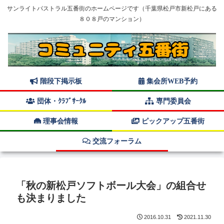
サンライトパストラル五番街のホームページです（千葉県松戸市新松戸にある
８０８戸のマンション）
階段下掲示板
集会所WEB予約
団体・ｸﾗﾌﾞｻｰｸﾙ
専門委員会
理事会情報
ピックアップ五番街
交流フォーラム
「秋の新松戸ソフトボール大会」の組合せ
も決まりました
2016.10.31
2021.11.30