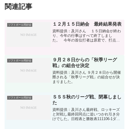
関連記事
１２月１５日納会 最終結果発表
ソフトボール同好会
資料提供：及川さん １５日納会が終わ
り、今年の行事はすべて終了しまし
た。 今年の首位打者は原君で、打点と
ホームラン王はタツノリ君でした。 ま
た、監督賞は「３Ｓ秋の優勝時の活躍よ
り」武夫君に、会長賞は、３Ｓリーグの
最年長バッテリーの伊藤、穂...
９月２８日からの「秋季リーグ
ソフトボール同好会
戦」の組合せ決定
資料提供：及川さん ９月２８日から開催
際される「秋季リーグ戦」の組合せが決
まりました。
ＳＳＳ秋のリーグ戦、閉幕しまし
ソフトボール同好会
た
資料提供：及川さん最終戦、ロッキーズ
と対戦し最終回同点に追いつかれ引き分
けでした。日程表と勝敗表111106-1ダウ
ンロード公式試合結果および個人成績表
111106-2ダウンロード出塁率表111106-3