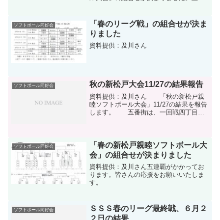
街は二回戦からの出場で、「七丁目ＶＳ
六番街Ｂ」の勝者と対戦です。
「春のリーグ戦」の組合せが決ま
ソフトボール同好会
りました
資料提供：及川さん
秋の新松戸大会11/27の結果報告
ソフトボール同好会
資料提供：及川さん 「秋の新松戸親
睦ソフトボール大会」11/27の結果を報告
します。 五番街は、一回戦四丁目と
対戦し、5Ｘ－2と勝利し、 二回戦で
は、一丁目と対戦 5Ｘ－1と勝利し、準
決勝へ。 準決勝では、七丁目と対戦
し、6－1と敗...
「春の新松戸親睦ソフトボール大
ソフトボール同好会
会」の組合せが決まりました
資料提供：及川さん五連覇がかかってお
ります。皆さんの応援をお願いいたしま
す。
ＳＳＳ春のリーグ最終戦、６月２
ソフトボール同好会
２日の結果