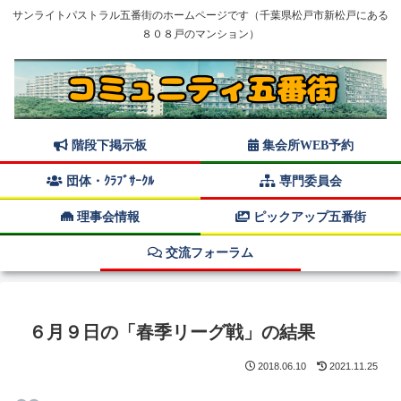
サンライトパストラル五番街のホームページです（千葉県松戸市新松戸にある
８０８戸のマンション）
階段下掲示板
集会所WEB予約
団体・ｸﾗﾌﾞｻｰｸﾙ
専門委員会
理事会情報
ピックアップ五番街
交流フォーラム
６月９日の「春季リーグ戦」の結果
2018.06.10
2021.11.25