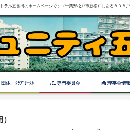
トラル五番街のホームページです（千葉県松戸市新松戸にある８０８戸
団体・ｸﾗﾌﾞｻｰｸﾙ
専門委員会
理事会情
用）