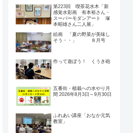
第223回 喫茶花水木「新
感覚水彩画 有本裕さん・
スーパーモダンアート 塚
本昭雄さん二人展」
絵画 「夏の野菜が美味し
そう・・」 ８月号
作って遊ぼう！ くうき砲
五番街・植栽への水やり月
間 2026年8月3日～9月30日
ふれあい講座「おなか元気
教室」