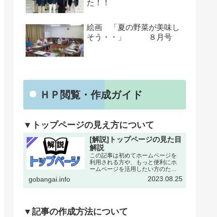
た！！
絵画 「夏の野菜が美味し
そう・・」 ８月号
ＨＰ閲覧・作成ガイド
▼トップページの見え方について
[解説]トップページの見た目
解説
この記事は初めてホームページを
利用される方や、もっと便利にホ
ームページを活用したい方のため
にトップページの各所について改
2023.08.25
gobangai.info
めて解説した記事となります。改
めて確認することで今まで利用し
ていなかった機能にも気がつける
とおもいます。下記画像に割り
振…
▼記事の作成方法について