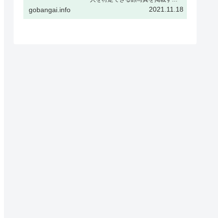
場合、被撮影者ご本人の了解をい
2021.11.18
gobangai.info
ただくか、または顔をぼかすなど
個人が特定できない加工を行うこ
とを推奨しますギャラリー表示と
はギャラリー表示とは下記の様
に、…