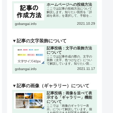
ホームページへの投稿方法
ここでは記事の投稿方法について
解説します。知りたい箇所を「詳
細を表示」を選択して、手順を確
認して下さい。※記事の作成は、
各々の委員会・団体・クラブサー
2021.10.29
gobangai.info
クル・理事会などが作成可能で
す。それぞれに記事作成の為の
「ユーザー名」と「パスワード」
を発…
▼記事の文字装飾について
記事投稿：文字の装飾方法
について
ここでは記事作成の際の、文字の
装飾（太字、色つけなど）につい
て解説しています。知りたい箇所
を「詳細を表示」を選択して、手
2021.11.17
gobangai.info
順を確認して下さい。※記事の作
成・編集などの基本操作は下記の
記事をご参考下さい。文字を「色
付き、太字」にするここでは書
い…
▼記事の画像（ギャラリー）について
記事投稿：画像を並べて表
示する「ギャラリー」機能
について
ここでは「画像のギャラリー表
示」について解説しています。個
人を特定できる顔写真を掲載する