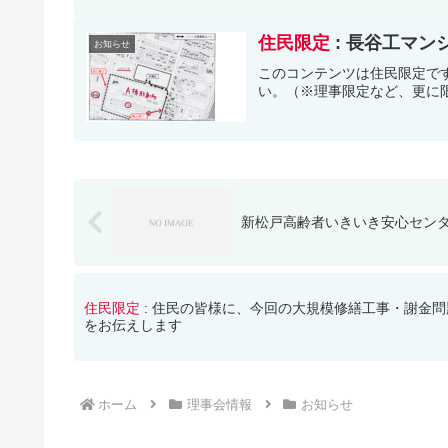
住民限定
: 長谷工マ
お知らせ
このコンテンツは住民限定で
い。（※理事限定など、更に
新松戸高齢者いきいき安心センターだ
住民限定
: 住民の皆様に、今回の大規模修繕工事・謝金問
をお伝えします
ホーム
理事会情報
お知らせ