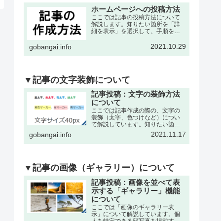
ホームページへの投稿方法
ここでは記事の投稿方法について
解説します。知りたい箇所を「詳
細を表示」を選択して、手順を確
認して下さい。※記事の作成は、
各々の委員会・団体・クラブサー
2021.10.29
gobangai.info
クル・理事会などが作成可能で
す。それぞれに記事作成の為の
「ユーザー名」と「パスワード」
を発…
▼記事の文字装飾について
記事投稿：文字の装飾方法
について
ここでは記事作成の際の、文字の
装飾（太字、色つけなど）につい
て解説しています。知りたい箇所
を「詳細を表示」を選択して、手
2021.11.17
gobangai.info
順を確認して下さい。※記事の作
成・編集などの基本操作は下記の
記事をご参考下さい。文字を「色
付き、太字」にするここでは書
い…
▼記事の画像（ギャラリー）について
記事投稿：画像を並べて表
示する「ギャラリー」機能
について
ここでは「画像のギャラリー表
示」について解説しています。個
人を特定できる顔写真を掲載する