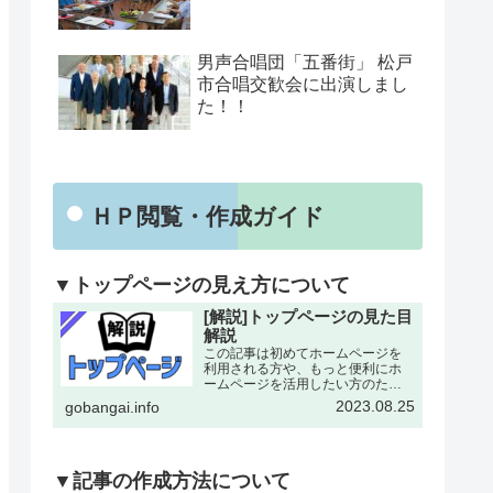
男声合唱団「五番街」 松戸
市合唱交歓会に出演しまし
た！！
ＨＰ閲覧・作成ガイド
▼トップページの見え方について
[解説]トップページの見た目
解説
この記事は初めてホームページを
利用される方や、もっと便利にホ
ームページを活用したい方のため
にトップページの各所について改
2023.08.25
gobangai.info
めて解説した記事となります。改
めて確認することで今まで利用し
ていなかった機能にも気がつける
とおもいます。下記画像に割り
振…
▼記事の作成方法について