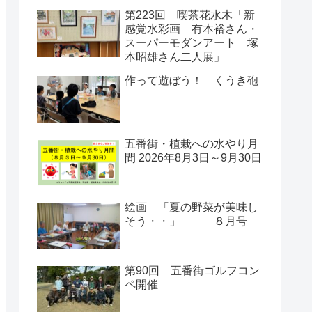
第223回 喫茶花水木「新
感覚水彩画 有本裕さん・
スーパーモダンアート 塚
本昭雄さん二人展」
作って遊ぼう！ くうき砲
五番街・植栽への水やり月
間 2026年8月3日～9月30日
絵画 「夏の野菜が美味し
そう・・」 ８月号
第90回 五番街ゴルフコン
ペ開催