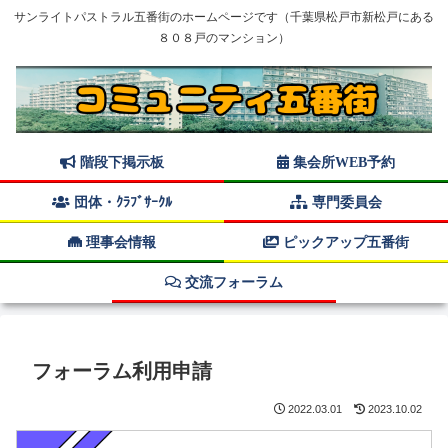
サンライトパストラル五番街のホームページです（千葉県松戸市新松戸にある
８０８戸のマンション）
階段下掲示板
集会所WEB予約
団体・ｸﾗﾌﾞｻｰｸﾙ
専門委員会
理事会情報
ピックアップ五番街
交流フォーラム
フォーラム利用申請
2022.03.01
2023.10.02