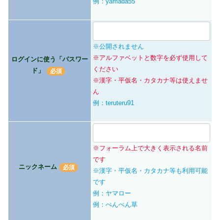
例：yamada55
※公開されません
※アルファベットと数字を必ず使用して
ログインに使う「パスワー
ください
ド」
※漢字・平仮名・カタカナ等は使えませ
ん
例：teruteru91
※フォーラム上で大きく表示される名前
です
ニックネーム
※漢字・平仮名・カタカナ等も利用可能
です
例：ヤマロー
例：ぺんぺん草